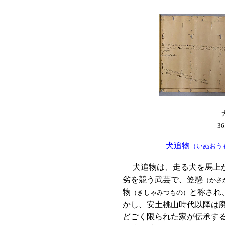
36
犬追物
（いぬおう
犬追物は、走る犬を馬上
劣を競う武芸で、笠懸
（かさ
物
と称され
（きしゃみつもの）
かし、安土桃山時代以降は
どごく限られた家が伝承す