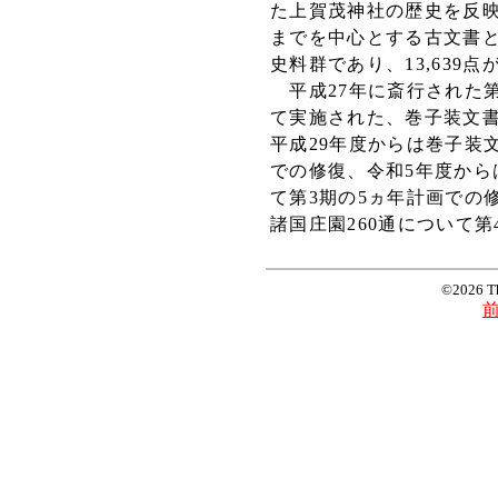
た上賀茂神社の歴史を反
までを中心とする
古文書
史料群であり、13,639
平成27年に斎行された第
て実施された、巻子装文書
平成29年度からは
巻子装
での修復、令和5年度から
て第3期の5ヵ年計画での
諸国庄園260通について
©2026 T