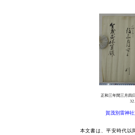
正和三年閏三月四
3
賀茂別雷神社
本文書は、平安時代以降